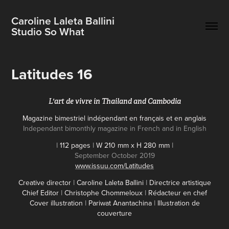
Caroline Laleta Ballini                          
Studio So What
Latitudes 16
L'art de vivre in Thailand and Cambodia
Magazine bimestriel indépendant en français et en anglais
Independant bimonthly magazine in French and in English
I
112 pages
I
W 210 mm x H 280 mm
I
September October 2019
www.issuu.com/Latitudes
Creative director
I
Caroline Laleta Ballini
I
Directrice artistique
Chief Editor
I
Christophe Chommeloux
I
Rédacteur en chef
Cover illustration
I
Pariwat Anantachina
I
Illustration de
couverture