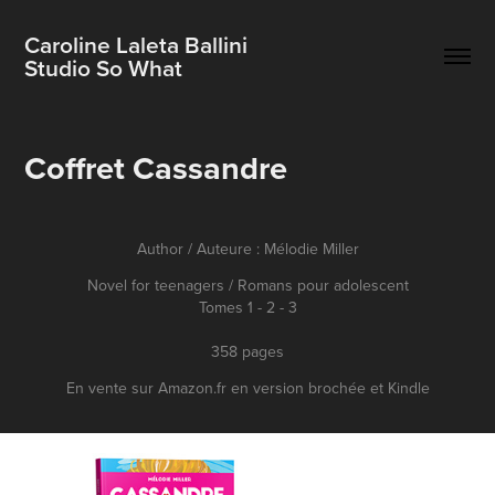
Caroline Laleta Ballini                          
Studio So What
Coffret Cassandre
Author / Auteure : Mélodie Miller
Novel for teenagers / Romans pour adolescent
Tomes 1 - 2 - 3
358 pages
En vente sur Amazon.fr en version brochée et Kindle